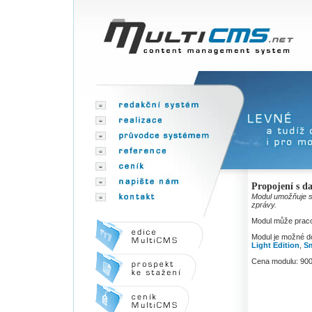
Propojení s d
Modul umožňuje sl
zprávy.
Modul může praco
Modul je možné do
Light Edition
,
Sm
Cena modulu: 90